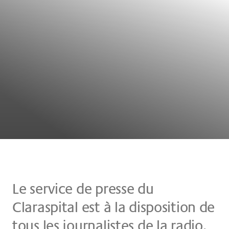
Le ser­vice de pres­se du
Claraspital est à la dis­po­si­ti­on de
tous les jour­na­li­stes de la ra­dio,