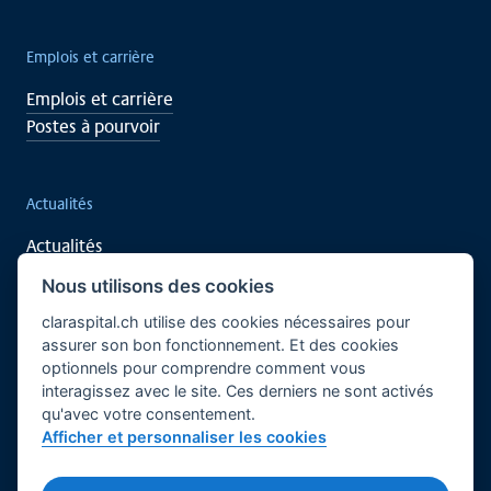
Emplois et carrière
Emplois et carrière
Postes à pourvoir
Actualités
Actualités
Événements
Nous utilisons des cookies
claraspital.ch utilise des cookies nécessaires pour
assurer son bon fonctionnement. Et des cookies
Soutenez vous aussi
optionnels pour comprendre comment vous
interagissez avec le site. Ces derniers ne sont activés
Recherche clinique
qu'avec votre consentement.
Centre de rencontre CURA
Afficher et personnaliser les cookies
Français