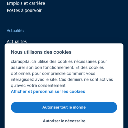
Emplois et carrière
Postes à pourvoir
Actualités
Actualités
Événements
Nous utilisons des cookies
claraspital.ch utilise des cookies nécessaires pour
assurer son bon fonctionnement. Et des cookies
Soutenez vous aussi
optionnels pour comprendre comment vous
interagissez avec le site. Ces derniers ne sont activés
Recherche clinique
qu'avec votre consentement.
Centre de rencontre CURA
Afficher et personnaliser les cookies
Français
Bases légales
Mentions légales
Autoriser tout le monde
© 2026 Claraspital - Tous droits réservés.
Twitter
Facebook
LinkedIn
Autoriser le nécessaire