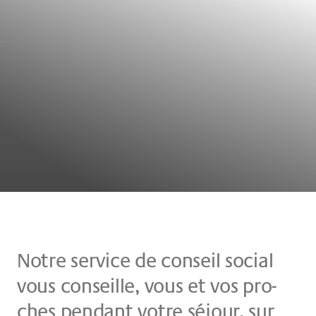
Not­re ser­vice de con­seil so­cial
vous con­seil­le, vous et vos pro­
ches pen­dant vot­re sé­jour, sur