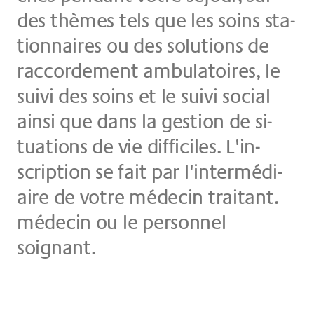
des thè­mes tels que les soins sta­
ti­onn­aires ou des so­lu­ti­ons de
rac­cor­de­ment am­bu­la­toires, le
sui­vi des soins et le sui­vi so­cial
ain­si que dans la ge­sti­on de si­
tua­ti­ons de vie dif­fi­ci­les. L'in­
scrip­ti­on se fait par l'in­ter­mé­di­
ai­re de vot­re mé­de­cin trai­tant.
mé­de­cin ou le per­son­nel
soignant.