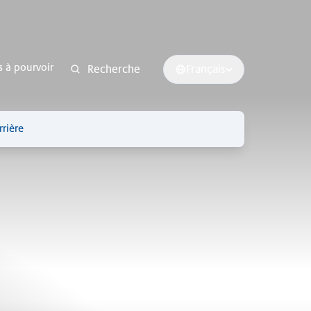
s à pourvoir
Recherche
Français
rrière