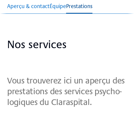
Aperçu & contact
Équipe
Prestations
Nos ser­vices
Vous trou­ver­ez ici un aper­çu des
pre­sta­ti­ons des ser­vices psy­cho­
lo­gi­ques du Claraspital.