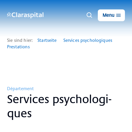
Menu
Sie sind hier:
Startseite
Services psychologiques
Prestations
Département
Ser­vices psy­cho­lo­gi­
ques