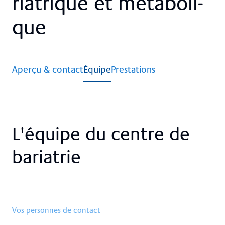
ria­tri­que et mé­ta­bo­li­
que
Aperçu & contact
Équipe
Prestations
L'équi­pe du cent­re de
ba­ria­trie
Vos personnes de contact