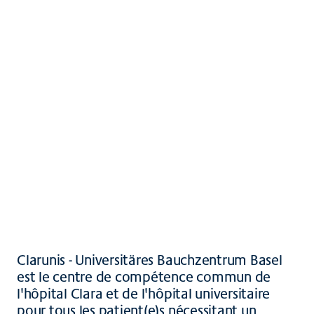
Inscription
Équipe, maladies, performances
Contact, accès & plan d'accès
Brochures et téléchargements
Clarunis - Universitäres Bauchzentrum Basel
est le centre de compétence commun de
l'hôpital Clara et de l'hôpital universitaire
pour tous les patient(e)s nécessitant un