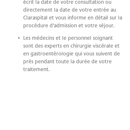
écrit la date de votre consultation ou
directement la date de votre entrée au
Claraspital et vous informe en détail sur la
procédure d'admission et votre séjour.
Les médecins et le personnel soignant
sont des experts en chirurgie viscérale et
en gastroentérologie qui vous suivent de
près pendant toute la durée de votre
traitement.
L'équipe de Clarunis
Voir plus
Domaines d'expertise de
Clarunis
Aperçu des maladies
Voir plus