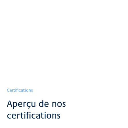
in­ter­ven­ti­ons ba­ria­tri­ques com­
ple­xes
Clar­un­is a fourni des pre­sta­ti­ons au Claraspital en
2023 (nombre mi­ni­mum de cas : 20)
Certifications
Aperçu de nos
certifications