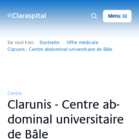
Menu
Sie sind hier:
Startseite
Offre médicale
Clarunis - Centre abdominal universitaire de Bâle
Centre
Clar­un­is - Cent­re ab­
do­mi­nal uni­ver­si­taire
de Bâle