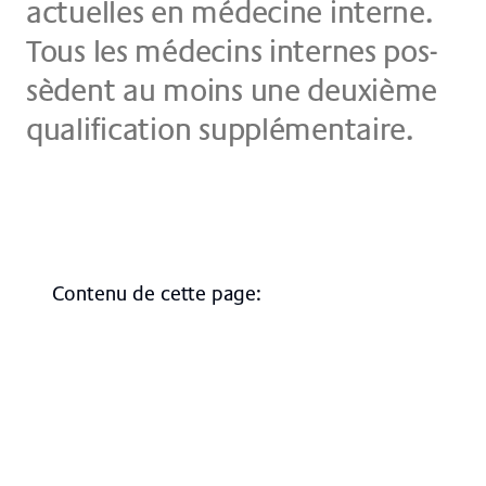
ac­tu­el­les en mé­de­ci­ne in­ter­ne.
Tous les mé­de­cins in­ter­nes pos­
sè­dent au moins une deu­xiè­me
qua­li­fi­ca­ti­on sup­plé­men­taire.
Contenu de cette page
:
Infectiologie
Conseil en diabétologie