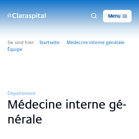
Menu
Sie sind hier:
Startseite
Médecine interne générale
Équipe
Département
Mé­de­ci­ne in­ter­ne gé­
né­ra­le