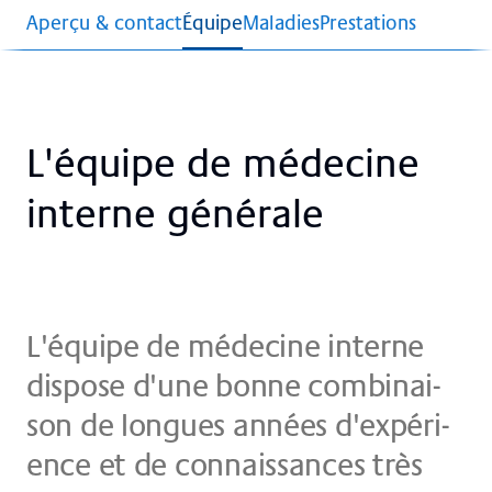
Aperçu & contact
Équipe
Maladies
Prestations
L'équi­pe de mé­de­ci­ne
in­ter­ne gé­né­ra­le
L'équi­pe de mé­de­ci­ne in­ter­ne
dis­po­se d'u­ne bon­ne com­bi­nai­
son de longues an­nées d'­ex­pé­ri­
ence et de con­nais­san­ces très