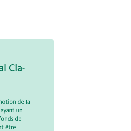
al Cla­
motion de la
 ayant un
 fonds de
nt être