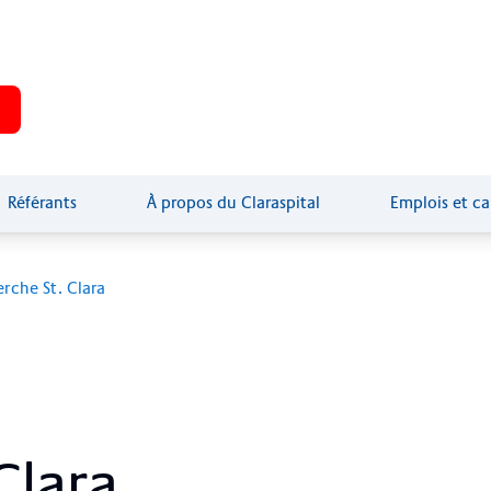
Accès et plan d'accès
Poste
+41 61 685 85 85
Référants
À propos du Claraspital
Emplois et ca
rche St. Clara
Cla­ra