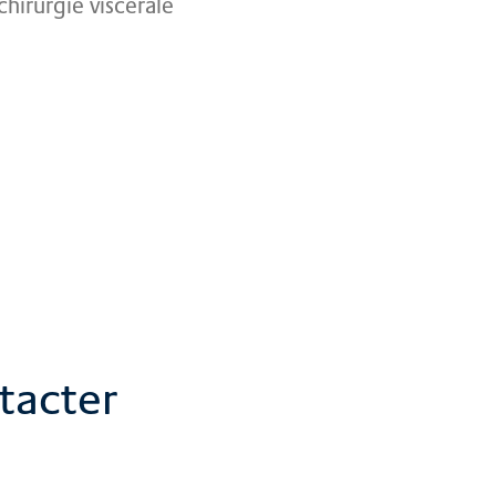
hirurgie viscérale
Nos services
Voir plus
tacter