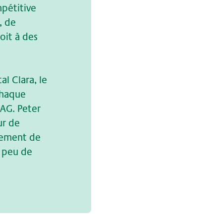
pétitive
, de
oit à des
al Clara, le
chaque
 AG. Peter
ur de
agement de
n peu de