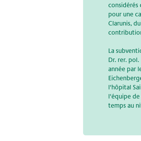
considérés
pour une ca
Clarunis, d
contributio
La subventio
Dr. rer. po
année par l
Eichenberge
l'hôpital S
l'équipe de 
temps au ni