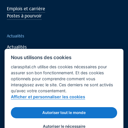
Emplois et carrière
Postes à pourvoir
Actualités
Actualités
Événements
Nous utilisons des cookies
claraspital.ch utilise des cookies nécessaires pour
assurer son bon fonctionnement. Et des cookies
Soutenez vous aussi
optionnels pour comprendre comment vous
interagissez avec le site. Ces derniers ne sont activés
Recherche clinique
qu'avec votre consentement.
Centre de rencontre CURA
Afficher et personnaliser les cookies
Français
Bases légales
Mentions légales
Autoriser tout le monde
© 2026 Claraspital - Tous droits réservés.
Twitter
Facebook
LinkedIn
Autoriser le nécessaire