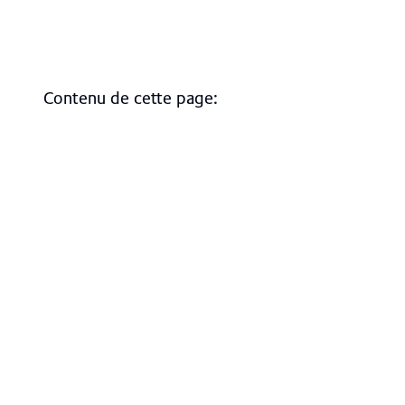
Contenu de cette page
:
Aperçu
Prostatectomie Étude PCO
Mandat de prestations MHS
Certifications