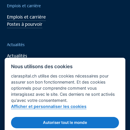
Emplois et carrière
Emplois et carrière
Postes à pourvoir
Actualités
Actualités
Événements
Nous utilisons des cookies
claraspital.ch utilise des cookies nécessaires pour
assurer son bon fonctionnement. Et des cookies
Soutenez vous aussi
optionnels pour comprendre comment vous
interagissez avec le site. Ces derniers ne sont activés
Recherche clinique
qu'avec votre consentement.
Centre de rencontre CURA
Afficher et personnaliser les cookies
Français
Bases légales
Mentions légales
Autoriser tout le monde
© 2026 Claraspital - Tous droits réservés.