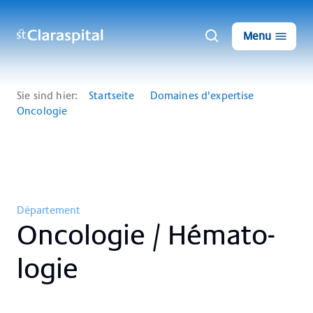
Menu
Sie sind hier:
Startseite
Domaines d'expertise
Oncologie
Département
On­co­lo­gie / Hé­ma­to­
lo­gie