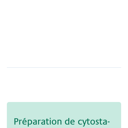
l'assurance générale Claraspital
Télécharger
Brochure générale Claraspital
Télécharger
Pré­pa­ra­ti­on de cy­to­sta­