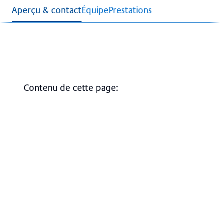
Aperçu & contact
Équipe
Prestations
Contenu de cette page
:
Aperçu
Tableau des tumeurs
Contact, accès & plan d'accès