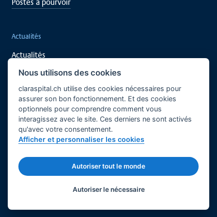
Postes à pourvoir
Actualités
Actualités
Événements
Nous utilisons des cookies
claraspital.ch utilise des cookies nécessaires pour
assurer son bon fonctionnement. Et des cookies
Soutenez vous aussi
optionnels pour comprendre comment vous
interagissez avec le site. Ces derniers ne sont activés
Recherche clinique
qu'avec votre consentement.
Centre de rencontre CURA
Afficher et personnaliser les cookies
Français
Bases légales
Mentions légales
Autoriser tout le monde
© 2026 Claraspital - Tous droits réservés.
Twitter
Facebook
LinkedIn
Autoriser le nécessaire