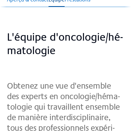
L'équi­pe d'on­co­lo­gie/hé­
ma­to­lo­gie
Ob­te­nez une vue d'­en­sem­ble
des ex­perts en on­co­lo­gie/hé­ma­
to­lo­gie qui tra­vail­lent en­sem­ble
de ma­niè­re in­ter­di­sci­plin­ai­re,
tous des pro­fes­si­on­nels ex­pé­ri­