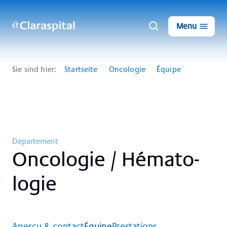
Menu
Sie sind hier:
Startseite
Oncologie
Équipe
Département
On­co­lo­gie / Hé­ma­to­
lo­gie
Aperçu & contact
Équipe
Prestations