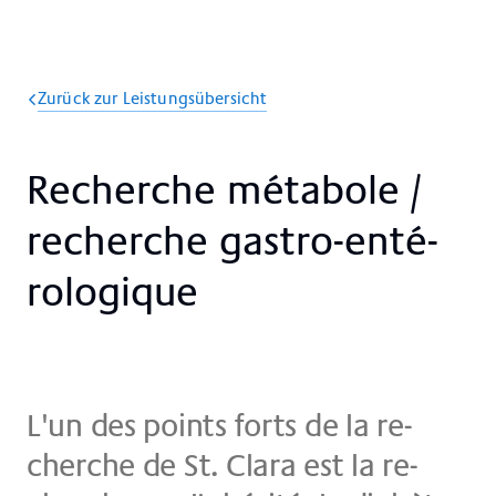
Zurück zur Leistungsübersicht
Re­cher­che mé­ta­bo­le /
re­cher­che gastro-en­t­é­
ro­lo­gi­que
L'un des points forts de la re­
cher­che de St. Cla­ra est la re­