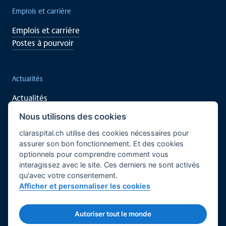
Emplois et carrière
Emplois et carrière
Postes à pourvoir
Actualités
Actualités
Événements
Nous utilisons des cookies
claraspital.ch utilise des cookies nécessaires pour
assurer son bon fonctionnement. Et des cookies
Soutenez vous aussi
optionnels pour comprendre comment vous
interagissez avec le site. Ces derniers ne sont activés
Recherche clinique
qu'avec votre consentement.
Centre de rencontre CURA
Afficher et personnaliser les cookies
Français
Bases légales
Mentions légales
Autoriser tout le monde
© 2026 Claraspital - Tous droits réservés.