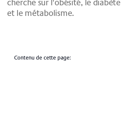
cher­che sur l'o­bé­sité, le dia­bète
et le mé­ta­bo­lis­me.
Contenu de cette page
:
Aperçu
Contact, accès & plan d'accès