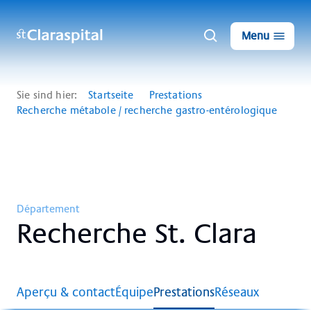
Menu
Sie sind hier:
Startseite
Prestations
Recherche métabole / recherche gastro-entérologique
Département
Re­cher­che St. Cla­ra
Aperçu & contact
Équipe
Prestations
Réseaux