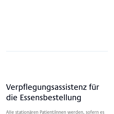
Clara Buvette Speisekarte
PDF · 0.05 MB
Herunterladen
Ver­pfle­gungs­as­si­stenz für
die Es­sens­be­stel­lung
Alle stationären Patient/innen werden, sofern es