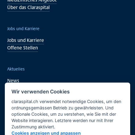
Über das Claraspital
Jobs und Karriere
Jobs und Karriere
Offene Stellen
Aktuelles
News
Veranstaltungen
Wir verwenden Cookies
claraspital.ch verwendet notwendige Cookies, um den
ordnungsgemässen Betrieb zu gewährleisten. Und
Unterstützen auch Sie
optionale Cookies, um zu verstehen, wie Sie mit der
Website interagieren. Letztere werden nur mit Ihrer
Klinische Forschung
Zustimmung aktiviert.
Begegnungszentrum CURA
Cookies anzeigen und anpassen