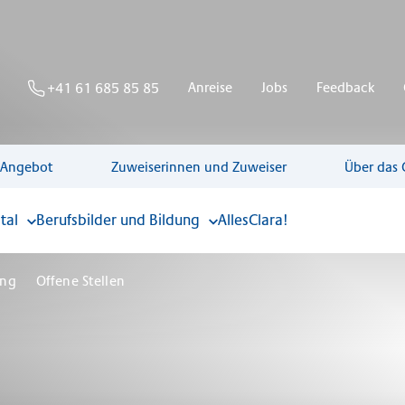
Anreise
Jobs
Feedback
+41 61 685 85 85
 Angebot
Zuweiserinnen und Zuweiser
Über das 
tal
Berufsbilder und Bildung
AllesClara!
ung
Offene Stellen