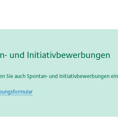
n- und In­itia­tiv­be­wer­bun­gen
n Sie auch Spontan- und Initiativbewerbungen ein
ungsformular