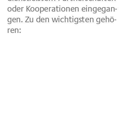
oder Ko­ope­ra­tio­nen ein­ge­gan­
gen. Zu den wich­tig­sten ge­hö­
ren: