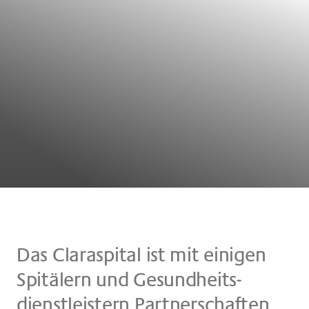
Das Claraspital ist mit ei­ni­gen
Spi­tä­lern und Ge­sund­heits­
dienst­lei­stern Part­ner­schaf­ten