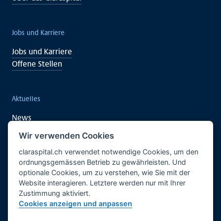
Jobs und Karriere
Jobs und Karriere
Offene Stellen
Aktuelles
News
Veranstaltungen
Wir verwenden Cookies
claraspital.ch verwendet notwendige Cookies, um den
ordnungsgemässen Betrieb zu gewährleisten. Und
Unterstützen auch Sie
optionale Cookies, um zu verstehen, wie Sie mit der
Website interagieren. Letztere werden nur mit Ihrer
Klinische Forschung
Zustimmung aktiviert.
Begegnungszentrum CURA
Cookies anzeigen und anpassen
Deutsch