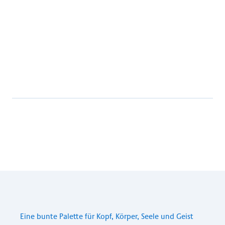
Basel Aktuell Magazin – Begegnungszentrum
CURA
PDF · 4.27 MB
Herunterladen
Eine bun­te Pa­let­te für Kopf, Kör­per, See­le und Geist