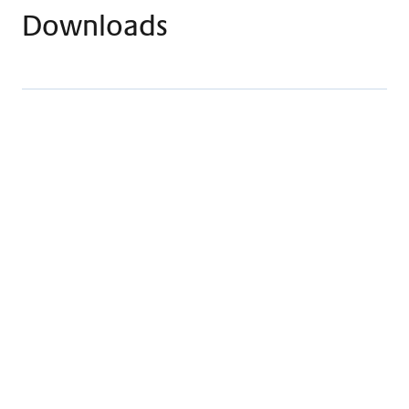
Downloads
Flyer Begegnungszentrum CURA
PDF · 4.78 MB
Herunterladen
Das Begegnungszentrum CURA – gemeinsam
statt einsam
PDF · 15.1 MB
Herunterladen