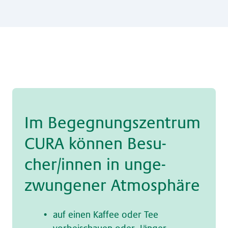
Im Be­geg­nungs­zen­trum
CURA kön­nen Be­su­
cher/in­nen in un­ge­
zwun­ge­ner At­mo­sphä­re
auf einen Kaffee oder Tee