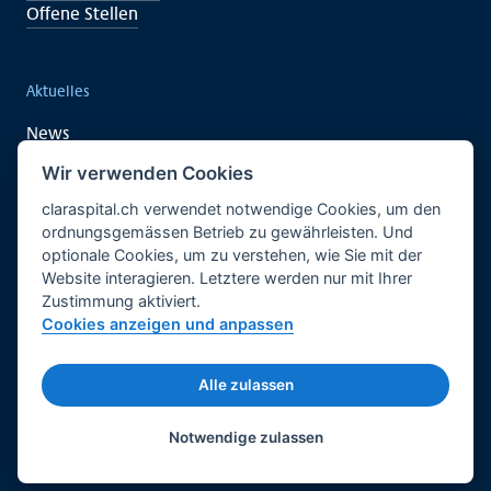
Offene Stellen
Aktuelles
News
Veranstaltungen
Wir verwenden Cookies
claraspital.ch verwendet notwendige Cookies, um den
ordnungsgemässen Betrieb zu gewährleisten. Und
Unterstützen auch Sie
optionale Cookies, um zu verstehen, wie Sie mit der
Website interagieren. Letztere werden nur mit Ihrer
Klinische Forschung
Zustimmung aktiviert.
Begegnungszentrum CURA
Cookies anzeigen und anpassen
Deutsch
Cookie Einstellungen
Rechtliche Grundlagen
Impressum
Alle zulassen
© 2026 Claraspital — Alle Rechte vorbehalten.
Twitter
Facebook
LinkedIn
Notwendige zulassen