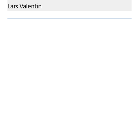
Lars
Valentin
Human Resources
Human Resources
+41 61 685 85 85
hr@claraspital.ch
Kleinriehenstrasse 30, 4058 Basel