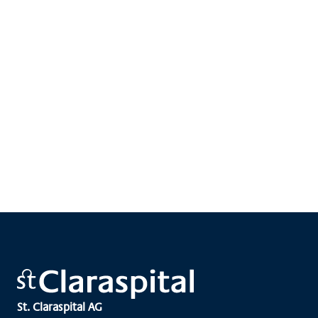
+41 79 899 80 75
info@begegnungszentrum-cura.ch
Lukas Legrand-Strasse 22, 4058 Basel
Zur Website des Begegnungszentrums CURA
St. Claraspital AG