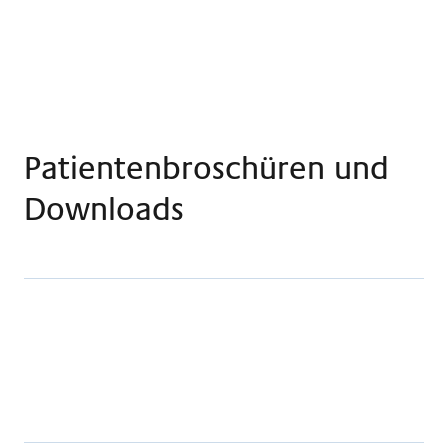
Patientenbroschüren und
Downloads
Info Rehaklinik Basel
PDF · 1.06 MB
Herunterladen