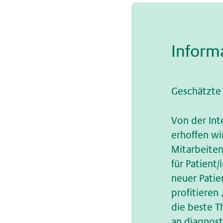
In­for­m
Geschätzte 
Von der Inte
erhoffen wi
Mitarbeiten
für Patient
neuer Patie
profitieren
die beste T
an diagnost