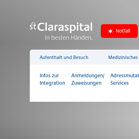
Notfall
Aufenthalt und Besuch
Medizinisches
Infos zur
Anmeldungen/
Adressmutat
Integration
Zuweisungen
Services
Sie sind hier:
Startseite
Zuweiserinnen und Zuw