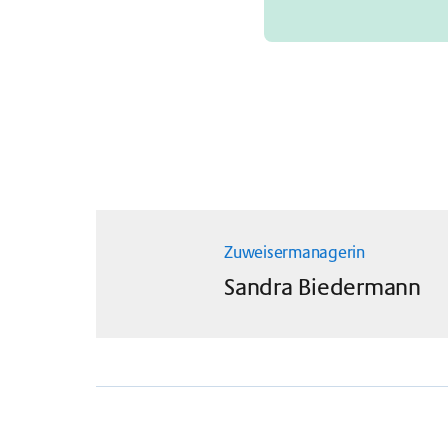
Zuweisermanagerin
Sandra
Biedermann
Infos zur Integration
ins Universitätsspital