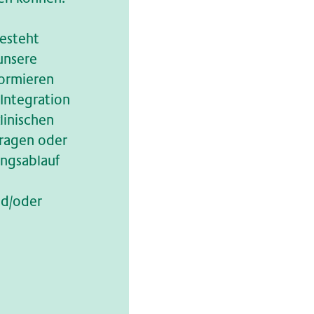
besteht
unsere
formieren
 Integration
inischen
 Fragen oder
ungsablauf
nd/oder