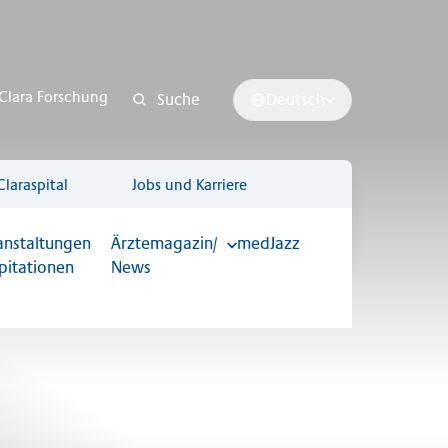
Clara Forschung
Suche
Deutsch
Claraspital
Jobs und Karriere
anstaltungen
Ärztemagazin/
medJazz
pitationen
News