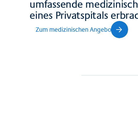
umfassende medizinisch
eines Privatspitals erbr
Zum medizinischen Angebot
Telefonliste für Zuw
PDF · 0.55 MB
Fachveranstaltunge