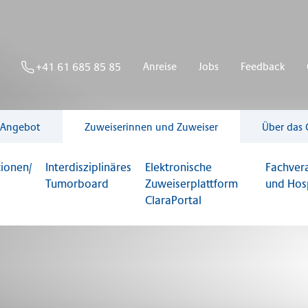
Anreise
Jobs
Feedback
+41 61 685 85 85
 Angebot
Zuweiserinnen und Zuweiser
Über das 
ionen/
Interdisziplinäres
Elektronische
Fachver
Tumorboard
Zuweiserplattform
und Hos
ClaraPortal
eiser