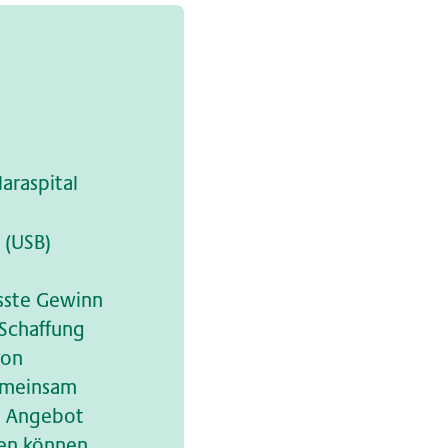
araspital
l (USB)
össte Gewinn
 Schaffung
von
gemeinsam
s Angebot
fen können.