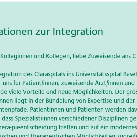
a­tio­nen zur In­te­gra­ti­on
Kolleginnen und Kollegen, liebe Zuweisende ans Cl
gration des Claraspitals ins Universitätsspital Base
r uns für Patient/innen, zuweisende Ärzt/innen und
de viele Vorteile und neue Möglichkeiten. Der gr
/innen liegt in der Bündelung von Expertise und der
ntenpfade. Patientinnen und Patienten werden da
 , dass Spezialist/innen verschiedener Disziplinen 
hera-pieentscheidung treffen und auf ein moderne
ischen und therapeutischen Möglichkeiten zugrei