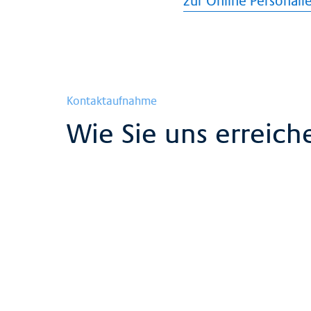
zur Online Personal
Kontaktaufnahme
Wie Sie uns erreic
Adresse
Claraspital Basel
Kleinriehenstrasse 30