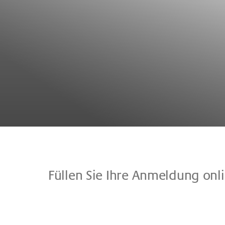
Fül­len Sie Ihre An­mel­dung on