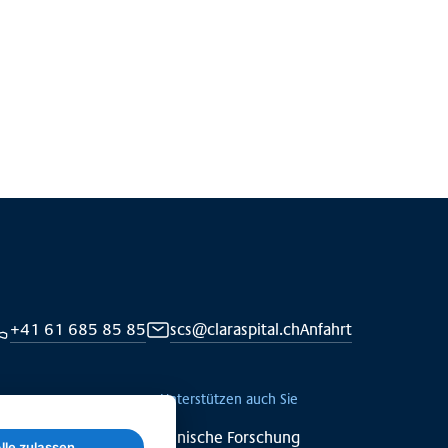
Mehr anzeigen
+41 61 685 85 85
scs@claraspital.ch
Anfahrt
Unterstützen auch Sie
Klinische Forschung
lle zulassen