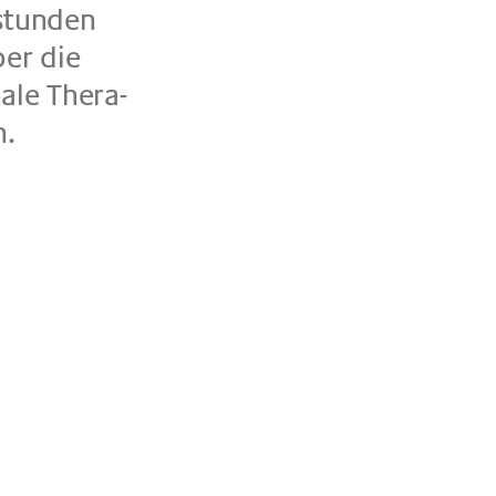
­stun­den
ber die
a­le The­ra­
h.