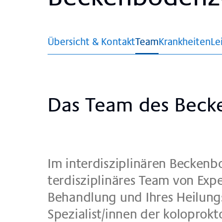
Übersicht & Kontakt
Team
Krankheiten
Le
Das Team des Becken
Im in­ter­dis­zi­pli­nä­ren Becken­
ter­dis­zi­pli­nä­res Team von Ex­p
Be­hand­lung und Ih­res Hei­lungs
Spe­zia­list/in­nen der ko­lo­prok­to