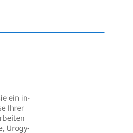
Sie ein in­
se Ih­rer
­bei­ten
ie, Uro­gy­