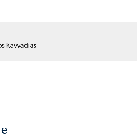
os
Kavvadias
ie