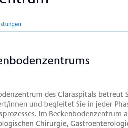
istungen
­bo­den­zen­trums
bo­den­zen­trum des Cla­ra­spi­tals be­treut 
ert/in­nen und be­glei­tet Sie in je­der Pha­
­pro­zes­ses. Im Becken­bo­den­zen­trum ar
­lo­gi­schen Chir­ur­gie, Ga­stro­en­te­ro­lo­g