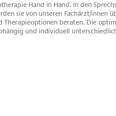
sio­the­ra­pie Hand in Hand. In den Sprech
den sie von un­se­ren Fach­är­zt/in­nen ü
The­ra­pie­op­tio­nen be­ra­ten. Die op­ti­m
än­gig und in­di­vi­du­ell un­ter­schied­lic