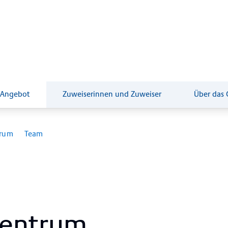
Anreise
Jobs
Feedback
+41 61 685 85 85
 Angebot
Zuweiserinnen und Zuweiser
Über das 
trum
Team
zen­trum