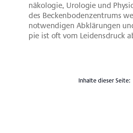
nä­ko­lo­gie, Uro­lo­gie und Phy­
des Becken­bo­den­zen­trums wer­
not­wen­di­gen Ab­klä­run­gen und 
pie ist oft vom Lei­dens­druck ab­h
Inhalte dieser Seite
:
Viszeralchirurgie
Gynäkologie