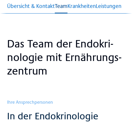
Übersicht & Kontakt
Team
Krankheiten
Leistungen
Das Team der En­do­kri­
no­lo­gie mit Er­näh­rungs­
zen­trum
Ihre Ansprechpersonen
In der Endokrinologie