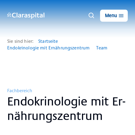
Menu
Sie sind hier:
Startseite
Endokrinologie mit Ernährungszentrum
Team
Fachbereich
En­do­kri­no­lo­gie mit Er­
näh­rungs­zen­trum