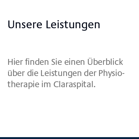
Un­se­re Lei­stun­gen
Hier fin­den Sie einen Über­bli­ck
über die Lei­stun­gen der Phy­sio­
the­ra­pie im Cla­ra­spi­tal.