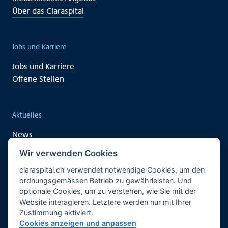
Über das Claraspital
Jobs und Karriere
Jobs und Karriere
Offene Stellen
Aktuelles
News
Veranstaltungen
Wir verwenden Cookies
claraspital.ch verwendet notwendige Cookies, um den
ordnungsgemässen Betrieb zu gewährleisten. Und
Unterstützen auch Sie
optionale Cookies, um zu verstehen, wie Sie mit der
Website interagieren. Letztere werden nur mit Ihrer
Klinische Forschung
Zustimmung aktiviert.
Begegnungszentrum CURA
Cookies anzeigen und anpassen