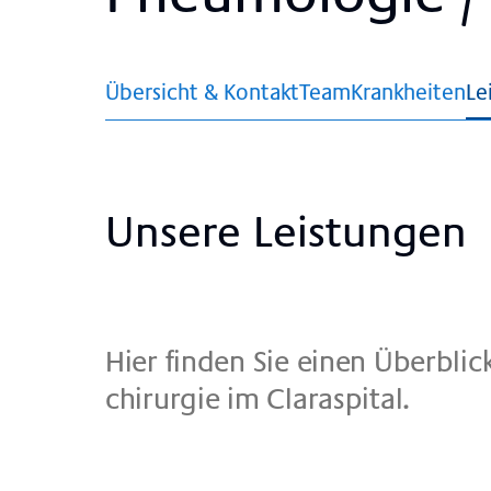
Übersicht & Kontakt
Team
Krankheiten
Le
Un­se­re Lei­stun­gen
Hier fin­den Sie einen Über­bli­c
chir­ur­gie im Cla­ra­spi­tal.