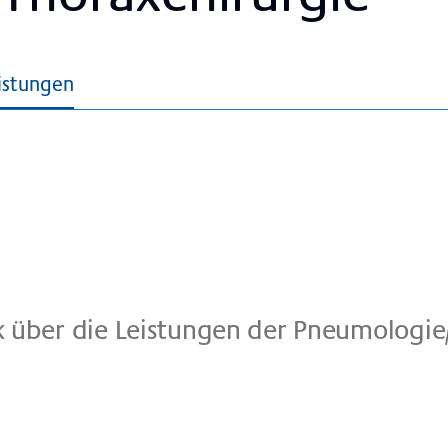
istungen
k über die Lei­stun­gen der Pneu­mo­lo­gie/