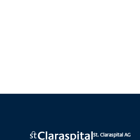
Pulmonale
Rehabilitation,
RESPIRARE
Mehr anzeigen
St. Claraspital AG