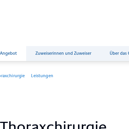
Anreise
Jobs
Feedback
+41 61 685 85 85
 Angebot
Zuweiserinnen und Zuweiser
Über das 
raxchirurgie
Leistungen
ho­ra­x­chir­ur­gie