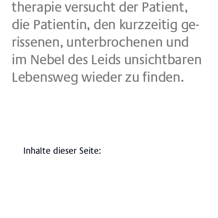
the­ra­pie ver­su­cht der Pa­ti­ent,
die Pa­ti­en­tin, den kurz­zei­tig ge­
ris­se­nen, un­ter­bro­che­nen und
im Ne­bel des Leids un­sicht­ba­ren
Le­bens­weg wie­der zu fin­den.
Inhalte dieser Seite
:
Überblick