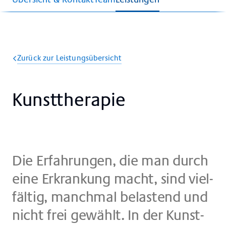
Zurück zur Leistungsübersicht
Kunst­the­ra­pie
Die Er­fah­run­gen, die man durch
eine Er­kran­kung macht, sind viel­
fäl­tig, manch­mal be­la­stend und
nicht frei ge­wählt. In der Kunst­