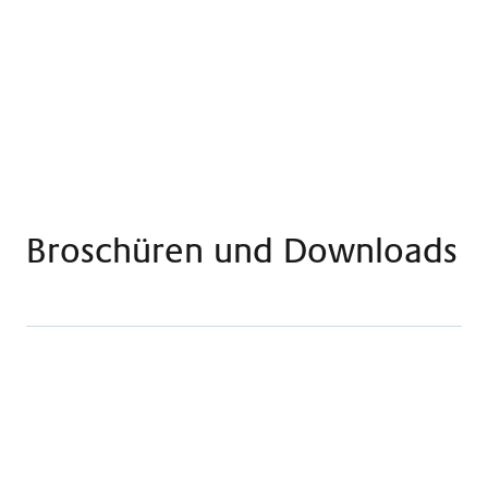
Anreise und Lageplan
Broschüren und Downloads
Flyer Kunsttherapie
PDF · 0.34 MB
Herunterladen