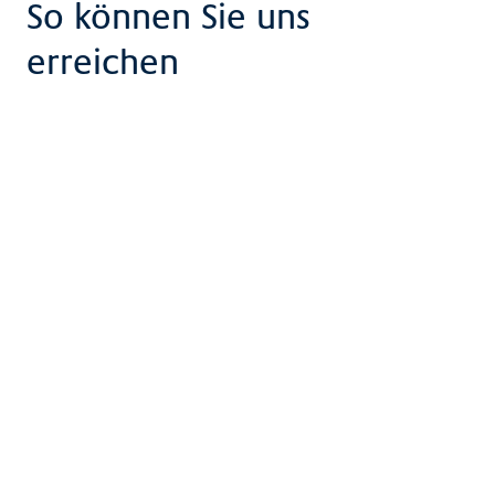
So können Sie uns
erreichen
Zentrum
Psychologische Dienste
+41 61 685 85 85
psychoonkologie@claraspital.ch
Kleinriehenstrasse 30, 4058 Basel