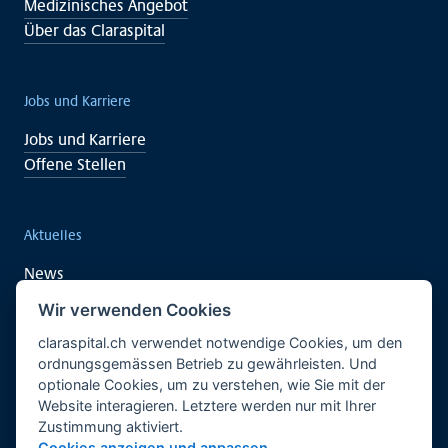
Medizinisches Angebot
Über das Claraspital
Jobs und Karriere
Jobs und Karriere
Offene Stellen
Aktuelles
News
Veranstaltungen
Wir verwenden Cookies
claraspital.ch verwendet notwendige Cookies, um den
ordnungsgemässen Betrieb zu gewährleisten. Und
Unterstützen auch Sie
optionale Cookies, um zu verstehen, wie Sie mit der
Website interagieren. Letztere werden nur mit Ihrer
Klinische Forschung
Zustimmung aktiviert.
Begegnungszentrum CURA
Cookies anzeigen und anpassen