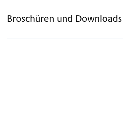
Broschüren und Downloads
Flyer ICU Claraspital
PDF · 0.27 MB
Herunterladen
Flyer Seelsorge
PDF · 2.75 MB
Herunterladen