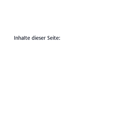
Inhalte dieser Seite
:
Besuchszeiten
Über die ICU
Team
Kontakt, Anfahrt & Lageplan